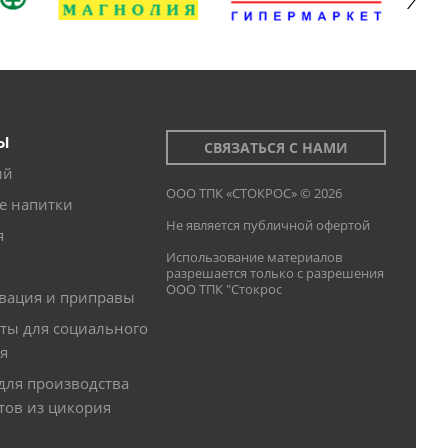
Ы
СВЯЗАТЬСЯ С НАМИ
ий
ООО ТПК «СТОКРОС» © 2026
е напитки
Не является публичной офертой
я
Использование материалов
разрешается только с разрешения
ООО ТПК "Стокрос
вация и приправы
ты для социального
я
для производства
тов из цикория