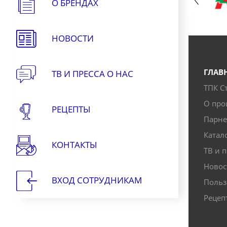
О БРЕНДАХ
НОВОСТИ
ГЛАВ
ТВ И ПРЕССА О НАС
ТПК С
О про
РЕЦЕПТЫ
Парн
Катал
КОНТАКТЫ
ТВ и п
Новос
ВХОД СОТРУДНИКАМ
Польз
Рецеп