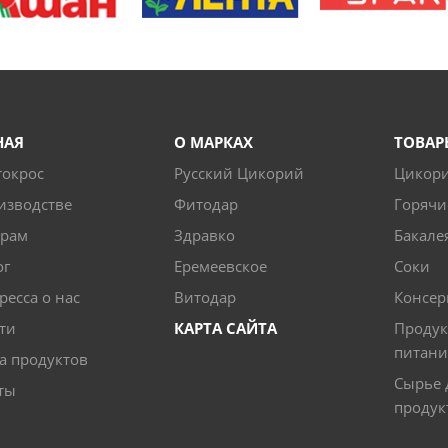
НАЯ
О МАРКАХ
ТОВАР
токрос
Русский Цикорий
Цикор
изводстве
Фитодар
Горячи
ерам
Здравко
Бакале
ог
Еремеевское
Соки
ресса о нас
Витодар
Консер
ти
КАРТА САЙТА
Продук
питани
а продуктов
Сырье 
ты
продук