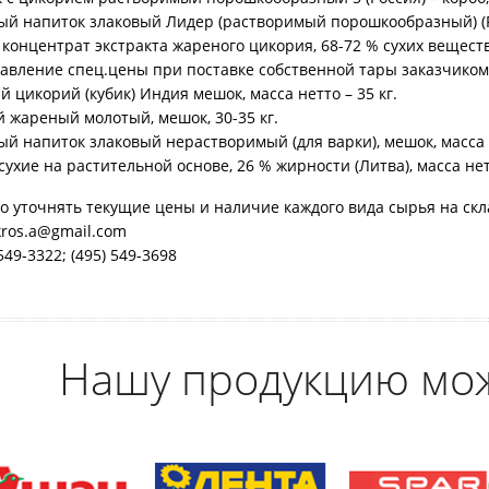
й напиток злаковый Лидер (растворимый порошкообразный) (Ро
концентрат экстракта жареного цикория, 68-72 % сухих веществ
авление спец.цены при поставке собственной тары заказчиком
 цикорий (кубик) Индия мешок, масса нетто – 35 кг.
 жареный молотый, мешок, 30-35 кг.
й напиток злаковый нерастворимый (для варки), мешок, масса н
сухие на растительной основе, 26 % жирности (Литва), масса нетт
о уточнять текущие цены и наличие каждого вида сырья на скл
okros.a@gmail.com
 549-3322; (495) 549-3698
Нашу продукцию мо