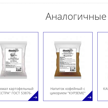
Аналогичные
хмал картофельный
Напиток кофейный с
КА
КСТРА" ГОСТ 53876-
цикорием "КУРЗЕМЕ"
2010 для КШП
для КШП