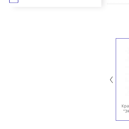
Фиточай "Цветочно-
Кра
Плодовый" для КШП
"Э