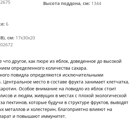
02675
Высота поддона, см:
1344
е:
6
), см:
17х30х20
02672
е что другое, как пюре из яблок, доведенное до высокой
нием определенного количества сахара.
чного повидла определяются исключительными
. Центральное место в составе фрукта занимает клетчатка,
-каротин. Особое внимание на повидло из яблок стоит
лисов и людям, живущих в местах с плохой экологической
-за пектинов, которые будучи в структуре фруктов, выводят
ых металлов и холестерин, благоприятно влияют на
парат и повышают иммунитет.