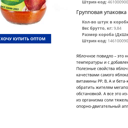
Штрих-код:
46100090
Групповая упаковка
Кол-во штук в коробк
Вес брутто, кг:
9,84
Размер короба (ДхШхВ
ХОЧУ КУПИТЬ ОПТОМ
Штрих-код:
146100090
Яблочное повидло – это н
температуры и с добавле
Полезные свойства ябло
качествами самого яблока
витамины РР, В, А и бета
обратить жителям мегапо
обстановкой. А все это из
из организма соли тяжел
опорно-двигательный ап