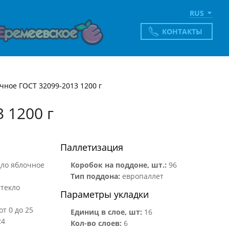
RUS
КОНТАКТЫ
чное ГОСТ 32099-2013 1200 г
 1200 г
Паллетизация
ло яблочное
Коробок на поддоне, шт.:
96
Тип поддона:
европаллет
стекло
Параметры укладки
от 0 до 25
Единиц в слое, шт:
16
24
Кол-во слоев:
6