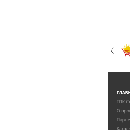
ГЛАВ
ТПК С
О про
Парн
Катал