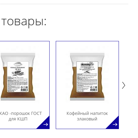
 товары:
КАО -порошок ГОСТ
Кофейный напиток
для КШП
злаковый
витаминизированный
ви
для КШП