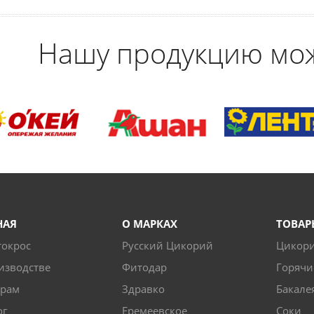
Нашу продукцию мо
НАЯ
О МАРКАХ
ТОВАР
токрос
Русский Цикорий
Цикор
изводстве
Фитодар
Горячи
ерам
Здравко
Бакале
ог
Еремеевское
Соки