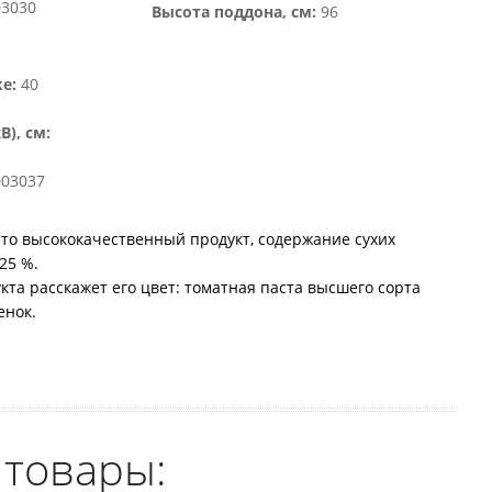
03030
Высота поддона, см:
96
е:
40
), см:
03037
 это высококачественный продукт, содержание сухих
25 %.
кта расскажет его цвет: томатная паста высшего сорта
енок.
 товары: