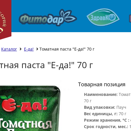
Каталог
Е-да!
Томатная паста "Е-да!" 70 г
ная паста "Е-да!" 70 г
Товарная позиция
Наименование:
Томатн
70 г
Вид упаковки:
Пауч
Вес единицы, г:
70 г
Режим хранения, °С :
Срок годности, мес.: