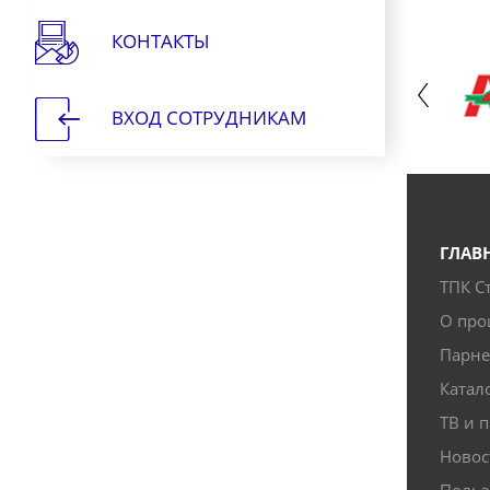
КОНТАКТЫ
ВХОД СОТРУДНИКАМ
ГЛАВ
ТПК С
О про
Парн
Катал
ТВ и п
Новос
Польз