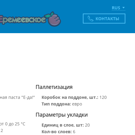
RUS
КОНТАКТЫ
Паллетизация
ая паста "Е-да!"
Коробок на поддоне, шт.:
120
Тип поддона:
евро
Параметры укладки
от 0 до 25 °С
Единиц в слое, шт:
20
12
Кол-во слоев:
6