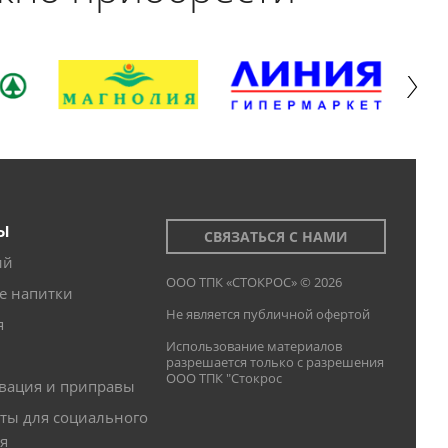
Ы
СВЯЗАТЬСЯ С НАМИ
ий
ООО ТПК «СТОКРОС» © 2026
е напитки
Не является публичной офертой
я
Использование материалов
разрешается только с разрешения
ООО ТПК "Стокрос
вация и приправы
ты для социального
я