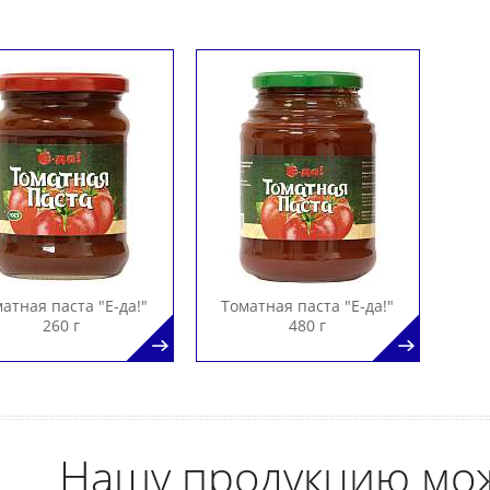
атная паста "Е-да!"
Томатная паста "Е-да!"
260 г
480 г
Нашу продукцию мо