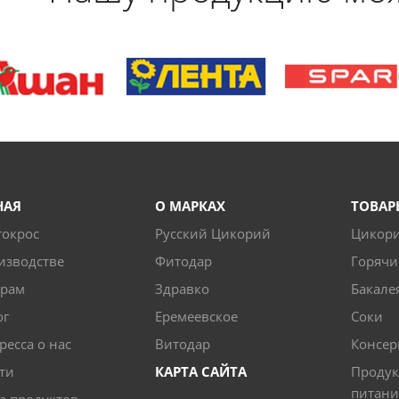
НАЯ
О МАРКАХ
ТОВАР
токрос
Русский Цикорий
Цикор
изводстве
Фитодар
Горячи
ерам
Здравко
Бакале
ог
Еремеевское
Соки
ресса о нас
Витодар
Консер
ти
КАРТА САЙТА
Продук
питани
а продуктов