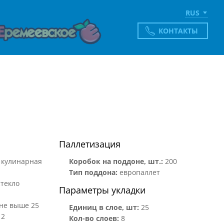
RUS
КОНТАКТЫ
Паллетизация
 кулинарная
Коробок на поддоне, шт.:
200
Тип поддона:
европаллет
стекло
Параметры укладки
не выше 25
Единиц в слое, шт:
25
12
Кол-во слоев:
8