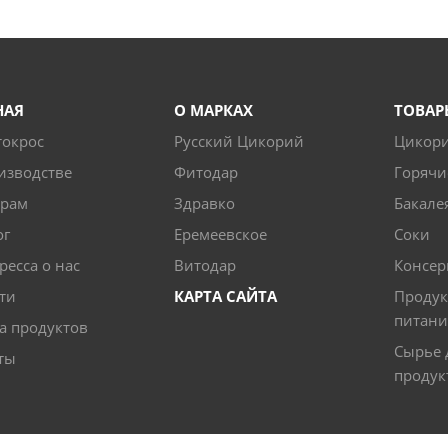
НАЯ
О МАРКАХ
ТОВАР
токрос
Русский Цикорий
Цикор
изводстве
Фитодар
Горячи
ерам
Здравко
Бакале
ог
Еремеевское
Соки
ресса о нас
Витодар
Консер
ти
КАРТА САЙТА
Продук
питани
а продуктов
Сырье 
ты
продук