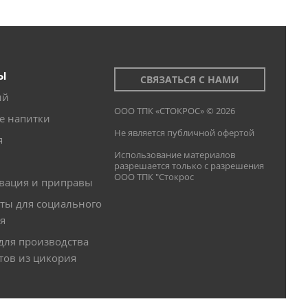
Ы
СВЯЗАТЬСЯ С НАМИ
ий
ООО ТПК «СТОКРОС» © 2026
е напитки
Не является публичной офертой
я
Использование материалов
разрешается только с разрешения
ООО ТПК "Стокрос
вация и приправы
ты для социального
я
для производства
тов из цикория